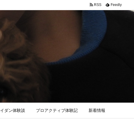
RSS
Feedly
イダン体験談
プロアクティブ体験記
新着情報