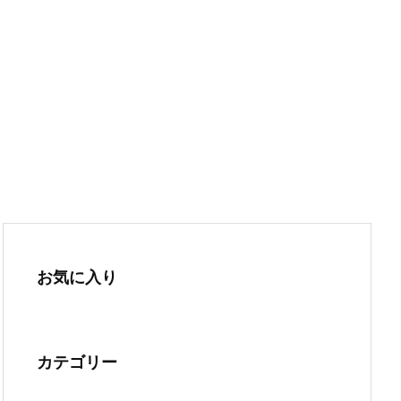
お気に入り
カテゴリー