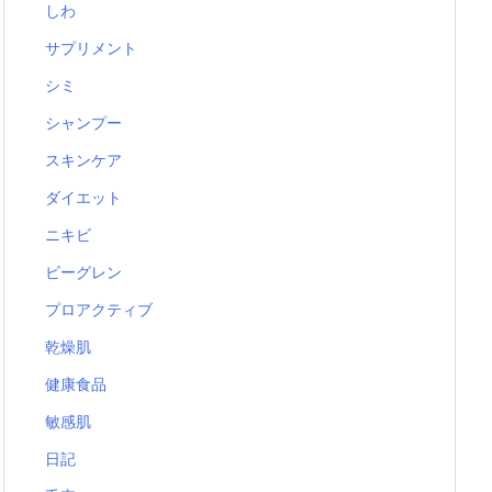
しわ
サプリメント
シミ
シャンプー
スキンケア
ダイエット
ニキビ
ビーグレン
プロアクティブ
乾燥肌
健康食品
敏感肌
日記