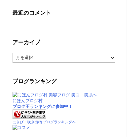
最近のコメント
アーカイブ
ア
ー
カ
イ
ブ
ブログランキング
にほんブログ村
ブログ王ランキングに参加中！
にきび・吹き出物 ブログランキングへ