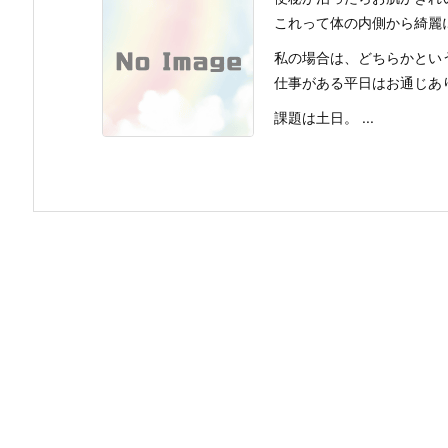
これって体の内側から綺麗
私の場合は、どちらかとい
仕事がある平日はお通じあ
課題は土日。 ...