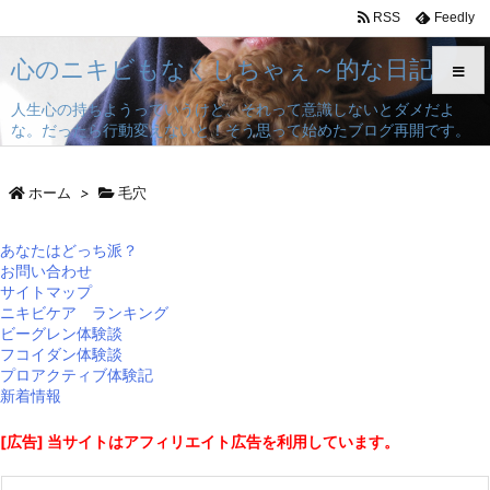
RSS
Feedly
心のニキビもなくしちゃぇ～的な日記
人生心の持ちようっていうけど、それって意識しないとダメだよ
な。だったら行動変えないと！そう思って始めたブログ再開です。
メニュ
ホーム
>
毛穴
サイド
あなたはどっち派？
前へ
お問い合わせ
サイトマップ
次へ
ニキビケア ランキング
ビーグレン体験談
フコイダン体験談
検索
プロアクティブ体験記
新着情報
[広告] 当サイトはアフィリエイト広告を利用しています。