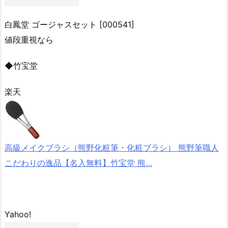
白鳳堂 ゴージャスセット [000541]
値段重視なら
◆竹宝堂
楽天
高級メイクブラシ（熊野化粧筆・化粧ブラシ） 熊野筆職人
こだわりの逸品【名入無料】竹宝堂 熊…
Yahoo!