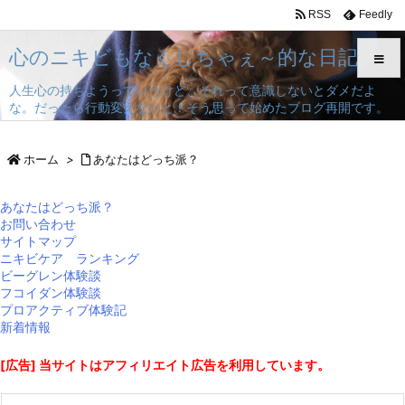
RSS
Feedly
心のニキビもなくしちゃぇ～的な日記
人生心の持ちようっていうけど、それって意識しないとダメだよ
な。だったら行動変えないと！そう思って始めたブログ再開です。
メニュ
ホーム
>
あなたはどっち派？
サイド
あなたはどっち派？
前へ
お問い合わせ
サイトマップ
次へ
ニキビケア ランキング
ビーグレン体験談
フコイダン体験談
検索
プロアクティブ体験記
新着情報
[広告] 当サイトはアフィリエイト広告を利用しています。