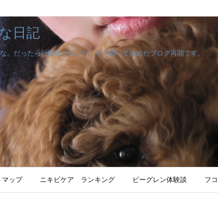
な日記
な。だったら行動変えないと！そう思って始めたブログ再開です。
トマップ
ニキビケア ランキング
ビーグレン体験談
フコ