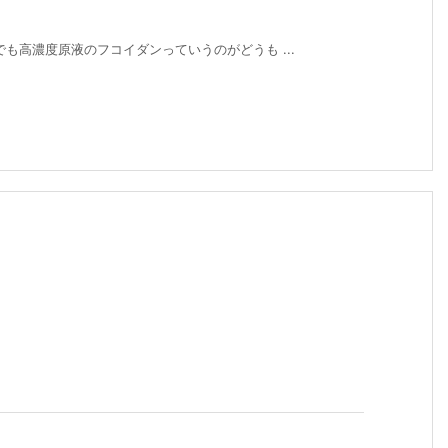
も高濃度原液のフコイダンっていうのがどうも ...